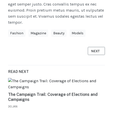
eget semper justo. Cras convallis tempus ex nec
euismod. Proin pretium metus mauris, ut vulputate
sem suscipit et. Vivamus sodales egestas lectus vel
tempor.
Fashion
Magazine
Beauty
Models
NEXT ARTICL
NEXT
READ NEXT
The Campaign Trail: Coverage of Elections and
Campaigns
30.JAN