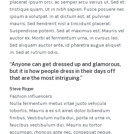
placerat ipsum orci, ac semper arcu varius ut. Sed et
tristique quam. Ut in nibh sapien. Fusce posuere nec
ipsum a volutpat. In at dictum est, at pulvinar
mauris. Sed hendrerit nisl a tincidunt placerat.
Suspendisse potenti. Sed at maximus est. Mauris vel
auctor ex. Morbi at fermentum urna, in cursus leo.
Sed aliquam auctor ante, id pharetra augue aliquet
in. Sed at rutrum odio.
“Anyone can get dressed up and glamorous,
but it is how people dress in their days off
that are the most intriguing.”
Steve Roger
Fashion Influencers
Nulla fermentum metus vitae justo vehicula
lobortis. Mauris a ex sit amet dolor bibendum
finibus. Vestibulum nulla dui, porta id urna in,
faucibus vestibulum dui. Mauris eu tortor
accumsan, rhoncus ante nec, consequat neque.