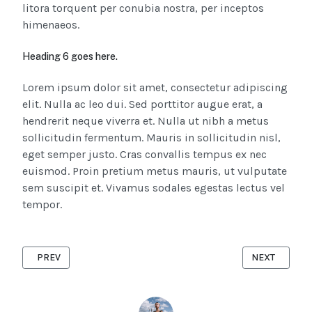
litora torquent per conubia nostra, per inceptos
himenaeos.
Heading 6 goes here.
Lorem ipsum dolor sit amet, consectetur adipiscing
elit. Nulla ac leo dui. Sed porttitor augue erat, a
hendrerit neque viverra et. Nulla ut nibh a metus
sollicitudin fermentum. Mauris in sollicitudin nisl,
eget semper justo. Cras convallis tempus ex nec
euismod. Proin pretium metus mauris, ut vulputate
sem suscipit et. Vivamus sodales egestas lectus vel
tempor.
PREVIOUS ARTICLE: EXPLORING THE CUTTING-EDGE SCIENCE 
NEXT ARTICL
PREV
NEXT