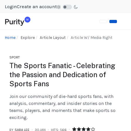
Login
Create an account
Home
Explore
Article Layout
Article W/ Media Right
SPORT
The Sports Fanatic - Celebrating
the Passion and Dedication of
Sports Fans
Join our community of die-hard sports fans, with
analysis, commentary, and insider stories on the
teams, players, and moments that make sports so
exciting.
BY
SARA LEE
30.JAN
HITS: 566