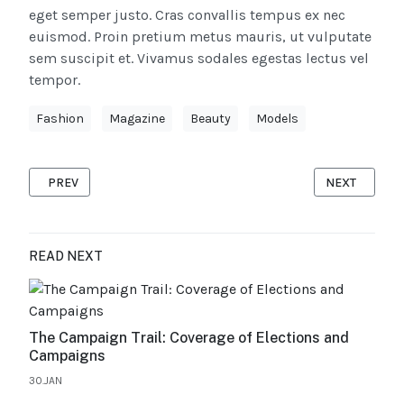
eget semper justo. Cras convallis tempus ex nec
euismod. Proin pretium metus mauris, ut vulputate
sem suscipit et. Vivamus sodales egestas lectus vel
tempor.
Fashion
Magazine
Beauty
Models
PREVIOUS ARTICLE: THE ART OF THE NATURAL WORLD - EXPLO
NEXT ARTICLE
PREV
NEXT
READ NEXT
The Campaign Trail: Coverage of Elections and
Campaigns
30.JAN