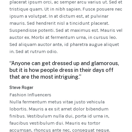
placerat ipsum orci, ac semper arcu varius ut. Sed et
tristique quam. Ut in nibh sapien. Fusce posuere nec
ipsum a volutpat. In at dictum est, at pulvinar
mauris. Sed hendrerit nisl a tincidunt placerat.
Suspendisse potenti. Sed at maximus est. Mauris vel
auctor ex. Morbi at fermentum urna, in cursus leo.
Sed aliquam auctor ante, id pharetra augue aliquet
in. Sed at rutrum odio.
“Anyone can get dressed up and glamorous,
but it is how people dress in their days off
that are the most intriguing.”
Steve Roger
Fashion Influencers
Nulla fermentum metus vitae justo vehicula
lobortis. Mauris a ex sit amet dolor bibendum
finibus. Vestibulum nulla dui, porta id urna in,
faucibus vestibulum dui. Mauris eu tortor
accumsan, rhoncus ante nec, consequat neque.