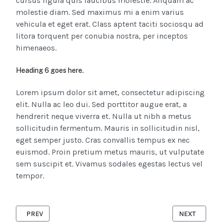
cursus ligula quis faucibus molestie. Aliquam ac
molestie diam. Sed maximus mi a enim varius
vehicula et eget erat. Class aptent taciti sociosqu ad
litora torquent per conubia nostra, per inceptos
himenaeos.
Heading 6 goes here.
Lorem ipsum dolor sit amet, consectetur adipiscing
elit. Nulla ac leo dui. Sed porttitor augue erat, a
hendrerit neque viverra et. Nulla ut nibh a metus
sollicitudin fermentum. Mauris in sollicitudin nisl,
eget semper justo. Cras convallis tempus ex nec
euismod. Proin pretium metus mauris, ut vulputate
sem suscipit et. Vivamus sodales egestas lectus vel
tempor.
PREVIOUS ARTICLE: GAMING AROUND THE WORLD - EXPLORIN
NEXT ARTICL
PREV
NEXT