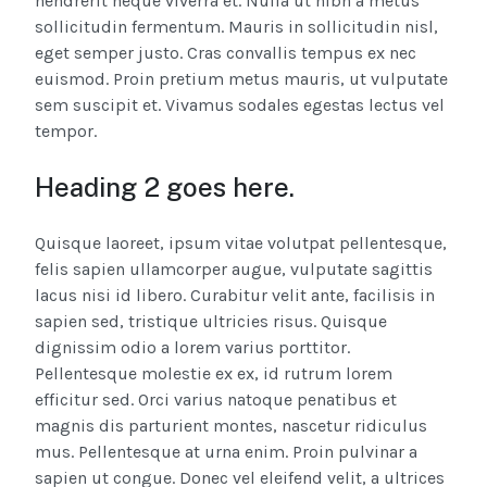
hendrerit neque viverra et. Nulla ut nibh a metus
sollicitudin fermentum. Mauris in sollicitudin nisl,
eget semper justo. Cras convallis tempus ex nec
euismod. Proin pretium metus mauris, ut vulputate
sem suscipit et. Vivamus sodales egestas lectus vel
tempor.
Heading 2 goes here.
Quisque laoreet, ipsum vitae volutpat pellentesque,
felis sapien ullamcorper augue, vulputate sagittis
lacus nisi id libero. Curabitur velit ante, facilisis in
sapien sed, tristique ultricies risus. Quisque
dignissim odio a lorem varius porttitor.
Pellentesque molestie ex ex, id rutrum lorem
efficitur sed. Orci varius natoque penatibus et
magnis dis parturient montes, nascetur ridiculus
mus. Pellentesque at urna enim. Proin pulvinar a
sapien ut congue. Donec vel eleifend velit, a ultrices