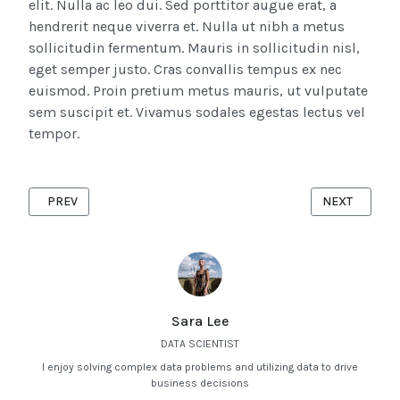
elit. Nulla ac leo dui. Sed porttitor augue erat, a
hendrerit neque viverra et. Nulla ut nibh a metus
sollicitudin fermentum. Mauris in sollicitudin nisl,
eget semper justo. Cras convallis tempus ex nec
euismod. Proin pretium metus mauris, ut vulputate
sem suscipit et. Vivamus sodales egestas lectus vel
tempor.
PREVIOUS ARTICLE: THE SPORTS MIND - EXPLORING THE PS
NEXT ARTICL
PREV
NEXT
Sara Lee
DATA SCIENTIST
I enjoy solving complex data problems and utilizing data to drive
business decisions