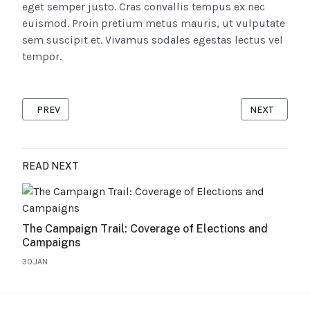
eget semper justo. Cras convallis tempus ex nec
euismod. Proin pretium metus mauris, ut vulputate
sem suscipit et. Vivamus sodales egestas lectus vel
tempor.
PREVIOUS ARTICLE: ART AND ARCHITECTURE - EXPLORING THE
NEXT ARTICL
PREV
NEXT
READ NEXT
The Campaign Trail: Coverage of Elections and
Campaigns
30.JAN