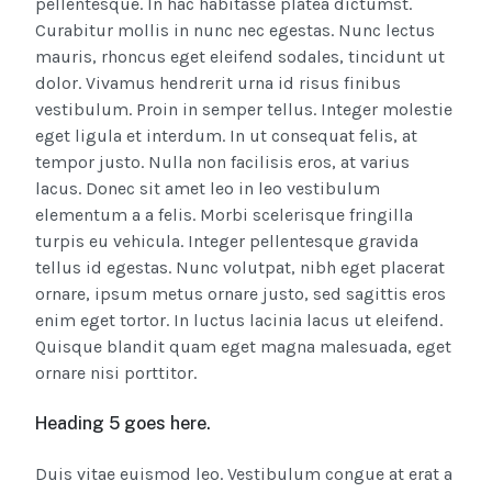
pellentesque. In hac habitasse platea dictumst.
Curabitur mollis in nunc nec egestas. Nunc lectus
mauris, rhoncus eget eleifend sodales, tincidunt ut
dolor. Vivamus hendrerit urna id risus finibus
vestibulum. Proin in semper tellus. Integer molestie
eget ligula et interdum. In ut consequat felis, at
tempor justo. Nulla non facilisis eros, at varius
lacus. Donec sit amet leo in leo vestibulum
elementum a a felis. Morbi scelerisque fringilla
turpis eu vehicula. Integer pellentesque gravida
tellus id egestas. Nunc volutpat, nibh eget placerat
ornare, ipsum metus ornare justo, sed sagittis eros
enim eget tortor. In luctus lacinia lacus ut eleifend.
Quisque blandit quam eget magna malesuada, eget
ornare nisi porttitor.
Heading 5 goes here.
Duis vitae euismod leo. Vestibulum congue at erat a