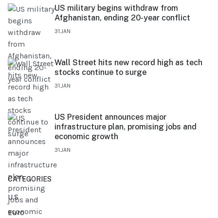
US military begins withdraw from
Afghanistan, ending 20-year conflict
31.JAN
Wall Street hits new record high as tech
stocks continue to surge
31.JAN
US President announces major
infrastructure plan, promising jobs and
economic growth
31.JAN
CATEGORIES
U.S
Euro