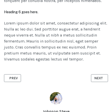
torquent per conubia nostra, per inceptos himenaeos.
Heading 6 goes here.
Lorem ipsum dolor sit amet, consectetur adipiscing elit.
Nulla ac leo dui. Sed porttitor augue erat, a hendrerit
neque viverra et. Nulla ut nibh a metus sollicitudin
fermentum. Mauris in sollicitudin nisl, eget semper
justo. Cras convallis tempus ex nec euismod. Proin
pretium metus mauris, ut vulputate sem suscipit et.
Vivamus sodales egestas lectus vel tempor.
PREVIOUS ARTICLE: NEWS AND COMMENTARY ON THE LATEST ED
NEXT ARTIC
PREV
NEXT
Johnson Steve