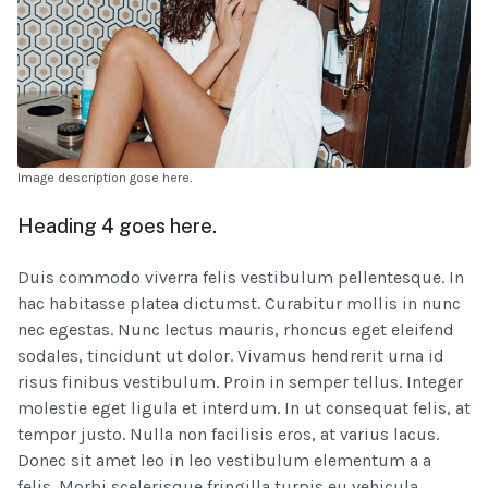
Image description gose here.
Heading 4 goes here.
Duis commodo viverra felis vestibulum pellentesque. In
hac habitasse platea dictumst. Curabitur mollis in nunc
nec egestas. Nunc lectus mauris, rhoncus eget eleifend
sodales, tincidunt ut dolor. Vivamus hendrerit urna id
risus finibus vestibulum. Proin in semper tellus. Integer
molestie eget ligula et interdum. In ut consequat felis, at
tempor justo. Nulla non facilisis eros, at varius lacus.
Donec sit amet leo in leo vestibulum elementum a a
felis. Morbi scelerisque fringilla turpis eu vehicula.